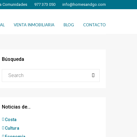
a Comunidades
977 373 050
info@homesandgo.com
AL
VENTA INMOBILIARIA
BLOG
CONTACTO
Búsqueda
Noticias de…
Costa
Cultura
Economía